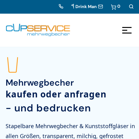
0
Drink Man
Zum Inhalt springen
Zur Navigation
Mehrwegbecher
kaufen oder anfragen
- und bedrucken
Stapelbare Mehrwegbecher & Kunststoffgläser in
allen Größen,
transparent, milchig, gefrostet